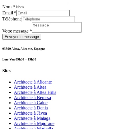
Nom
*
Email
*
message
Téléphone
Téléphone
Votre
Votre message
*
Envoyer le message
03590 Altea, Alicante, Espagne
Lun–Ven 09h00 – 19h00
Sites
Architecte à Alicante
Architecte à Altea
Architecte à Altea Hills
Architecte à Benissa
Architecte à Calpe
Architecte à Denia
Architecte à Jávea
Architecte à Malaga
Architecte à Majorque
Architecte à Marbella